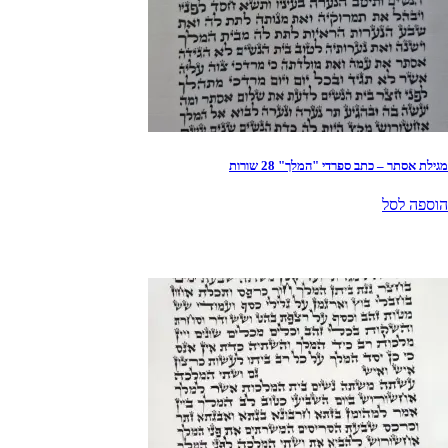
מגילת אסתר – כתב ספרדי "המלך" 28 שורות
הוספה לסל