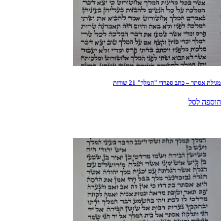
מגילת אסתר – כתב ספרדי "המלך" 21 שורות
הוספה לסל