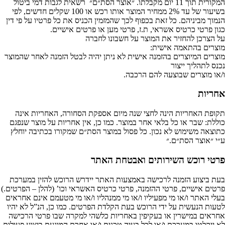
המקורית תוך 11 יום מקבלתו. ״אוצר הסת״ם״ רשאית לגבות דמי ביטול
בשיעור של עד 2% ממחיר המוצר אותו רכש או 100 שקלים חדשים, לפי
הנמוך מביניהם. כל זאת בכפוף לכך שהמזמין הכניס את כל פרטיו על פי דין
כגון פרטי כרטיס אשראי, ת.ז, פרטי מען או פרטים אישיים.
על הצרכן להחזיר את המוצר על חשבונו לחברה
מוצרים בהתאמה אישית:
מוצרים המיוצרים בהזמנה אישית לא ניתן יהיה לבטל הזמנה לאחר שהמוצר
נכנס לתהליך ייצור
ו/או מוצרים שבוצעה להם הרכבה.
אחריות
תקופת האחריות הינה לחצי שנה מיום אספקת הסחורה, האחריות אינה
כוללת: שבר או כל בלאי אחר במוצר. כמו כן, אין אחריות על מוצר שנפגם
כתוצאה משימוש לא נכון. כל פסול במוצר הסת״ם שמקורו בכתיבה יוחלץ
ע״י ״אוצר הסת״ם.״
פרטי רוכש השירותים ואבטחת האתר
בעת ביצוע הזמנה לרכישה באמצעות האתר יידרש הרוכש להזין במערכת
פרטים אישיים, פרטי ההזמנה, פרטי כרטיס האשראי וכו’ (להלן – הפרטים.)
בעלי האתר ו/או מי מפעיליו ו/או מי ממנהליו ו/או מי מטעמם אינם אחראים
לטעות הנעשית על ידי הרוכש בעת הקלדת הפרטים. כמו כן, הנ”ל לא יהיו
אחראים במישרין או בעקיפין באחריות כלשהי למקרה שבו פרטי הרכישה
לא ייקלטו במערכת ו/או לכל בעיה טכנית ו/או אחרת המונעת ביצוע פעולות