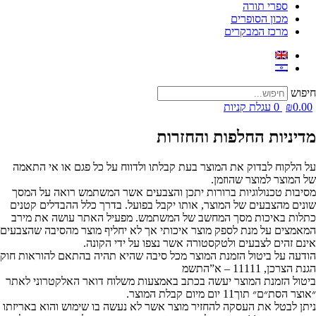
ספרי תורה
מכון הסופרים
מרכז המבקרים
חיפוש
0.00
₪
0
עגלת קניות
מדיניות החלפות והחזרות
על הלקוח לבדוק את המוצר בעת קבלתו ולדווח על כל פגם או אי התאמה
של המוצר למוצר שהוזמן.
מסיבות טכנולוגיות ברורות יתכן והצבעים אשר המשתמש רואה על המסך
שונים מהצבעים של המוצר, אותו יקבל בפועל. בדרך כלל ההבדלים קטנים
כתלות באיכות מסך המחשב של המשתמש. מפעיל האתר עושה את מירב
המאמצים על מנת לספק מוצר איכותי אך לא יחליף מוצר מהסיבה שהצבעים
אינם זהים לצבעים ולטקסטורה אשר נצפו על ידי הקונה.
הודעה על ביטול הזמנת המוצר מכל סיבה שהיא תהיה בהתאם להוראות חוק
הגנת הצרכן, 11111 – א”התשמ
ביטול הזמנת המוצר יעשה בכתב באמצעות משלוח דואר האלקטרוני לאתר
״אוצר הסת״ם״ תוך11 יום מיום קבלת המוצר.
ניתן לבטל את העסקה להחזיר מוצר אשר לא נעשה בו שימוש והוא באריזתו