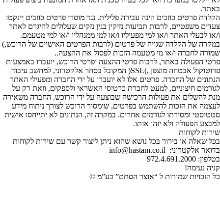
באתר.
הקלדת פרטים כוזבים הינה עבירה פלילית. נגד מוסרי פרטים כוזבים יינקטו
צעדים משפטיים, לרבות תביעות נזיקין בגין נזקים שעלולים להיגרם לאתר
ו/או לבעלי האתר ו/או למי מפעיליו ו/או למי ממנהליו ו/או למי מטעמם.
במקרה של הקלדה שגויה של פרטים (לרבות הפרטים האישיים של הרוכש,)
שמורה לחברה ו/או מי מטעמה הזכות לפסול את ההצעה..
פרטי הפעולה באתר, לרבות פרטי ההצעה ופרטי הרוכש, יועברו באמצעות
פרוטוקול אבטחה מוצפן ,)SSL( המקובל בסחר אלקטרוני, למחשב עיבוד
הנתונים של החברה. פרטים אלו לא יועברו על ידי החברה ומפעילי האתר
לגורמים חיצוניים, למעט לחברת כרטיסי האשראי ולספקים, וזאת רק על
מנת להשלים את פעולות הרכישה שבוצעה על ידי הרוכש. החברה משאירה
לעצמה את הזכות להשתמש בפרטים, שימסור הרוכש לצורך ניתוח מידע
סטטיסטי ומסירתו לגורמים אחרים. במקרה זה, הנתונים לא יתייחסו אישית
למבצע הפעולה ולא יזהו אותו.
שירות לקוחות
בכל שאלה או בירור בכל נושא שהוא ניתן ליצור קשר עם שירות לקוחות
בדואר אלקטרוני: info@hastam.co.il
בטלפון: 972.4.691.2000
קניה נעימה!
כל הזכויות שמורות ל “אוצר הסתם” בע”מ ©