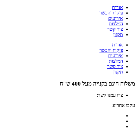
לג
אודות
תוכן
פיקוח והכשר
אירועים
המלצות
צור קשר
תקנון
אודות
פיקוח והכשר
אירועים
המלצות
צור קשר
תקנון
מ
ש
ל
ו
ח
ח
י
נ
ם
ב
ק
נ
י
י
ה
מ
ע
ל
0
0
4
ש
"
ח
צרו עמנו קשר:
04-6912000
עקבו אחרינו: