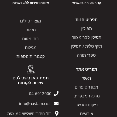
קניה בטוחה באשראי
איכות ושירות ללא פשרות
תפריט חנות
מוצרי סת"ם
תפילין
מזוזות
תפילין לבר מצווה
בתי מזוזה
תיקי טלית / תפילין
מגילות
ספרי תורה
קטגוריות נוספות
תפריט אתר
תמיד כאן בשבילכם
ראשי
שירות לקוחות
מכון הסופרים
04-6912000
מרכז המבקרים
info@hastam.co.il
פיקוח והכשר
אירועים
רח' הגדוד השלישי 62, צפת