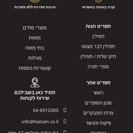
קניה בטוחה באשראי
איכות ושירות ללא פשרות
תפריט חנות
מוצרי סת"ם
תפילין
מזוזות
תפילין לבר מצווה
בתי מזוזה
תיקי טלית / תפילין
מגילות
ספרי תורה
קטגוריות נוספות
תפריט אתר
תמיד כאן בשבילכם
ראשי
שירות לקוחות
מכון הסופרים
04-6912000
מרכז המבקרים
info@hastam.co.il
פיקוח והכשר
רח' הגדוד השלישי 62, צפת