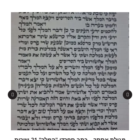
מגילת אסתר – כתב ספרדי "המלך" 21 שורות