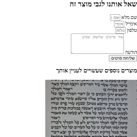
שאל אותנו לגבי מוצר זה
חב”ד
מהודר
–
שם מלא
כתב
האריז”ל
אימייל
(רש”י
טלפון
ור”ת)
הודעה
שליחת פרטים
מוצרים נוספים
שעשויים לעניין אותך