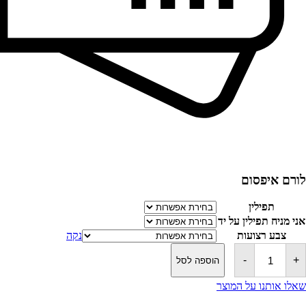
לורם איפסום
תפילין
אני מניח תפילין על יד
צבע רצועות
נקה
כמות
של
-
+
הוספה לסל
סט
תפילין
שאלו אותנו על המוצר
לבר
מצווה-