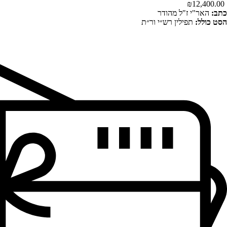
₪
12,400.00
כתב:
האר"י ז"ל מהודר
הסט כולל:
תפילין רש״י ור״ת