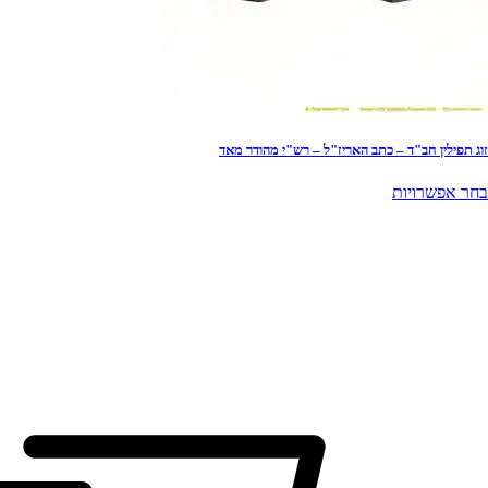
זוג תפילין חב"ד – כתב האריז"ל – רש"י מהודר מאד
למוצר
בחר אפשרויות
זה
יש
מספר
סוגים.
ניתן
לבחור
את
האפשרויות
בעמוד
המוצר