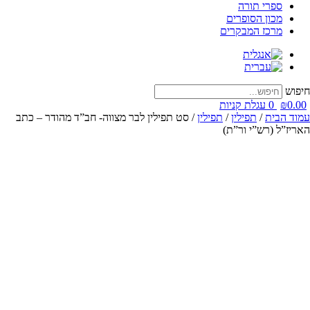
ספרי תורה
מכון הסופרים
מרכז המבקרים
חיפוש
0.00
₪
0
עגלת קניות
עמוד הבית
/
תפילין
/
תפילין
/ סט תפילין לבר מצווה- חב”ד מהודר – כתב
האריז”ל (רש”י ור”ת)