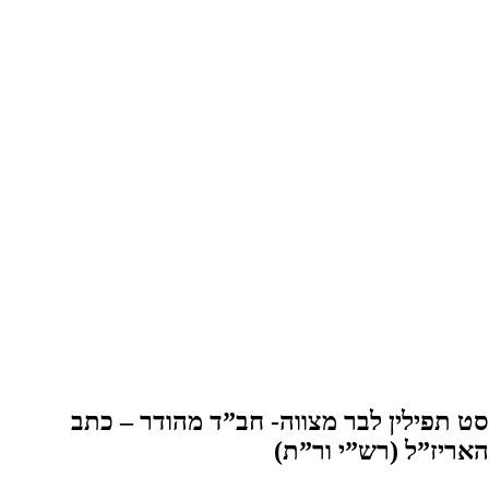
סט תפילין לבר מצווה- חב”ד מהודר – כתב
האריז”ל (רש”י ור”ת)