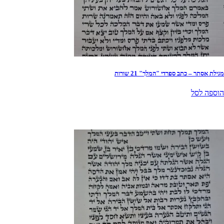
מגילת אסתר – כתב ספרדי "המלך" 21 שורות
הוספה לסל