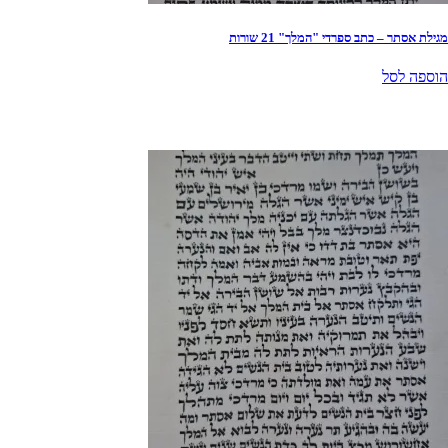
מגילת אסתר – כתב ספרדי "המלך" 21 שורות
הוספה לסל