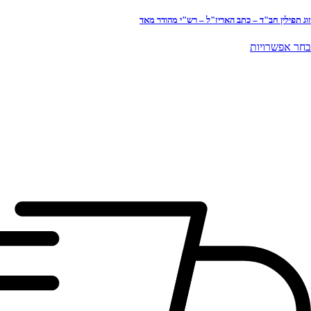
זוג תפילין חב"ד – כתב האריז"ל – רש"י מהודר מאד
למוצר
בחר אפשרויות
זה
יש
מספר
סוגים.
ניתן
לבחור
את
האפשרויות
בעמוד
המוצר