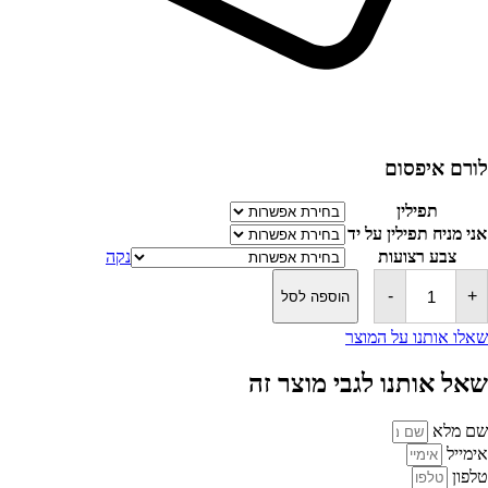
לורם איפסום
תפילין
אני מניח תפילין על יד
צבע רצועות
נקה
כמות
של
-
+
הוספה לסל
זוג
תפילין
שאלו אותנו על המוצר
חב"ד
-
שאל אותנו לגבי מוצר זה
כתב
האריז"ל
-
שם מלא
רש"י
מהודר
אימייל
טלפון