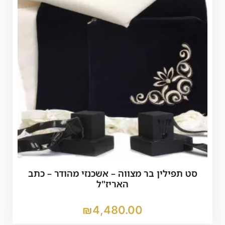
סט תפילין בר מצווה – אשכנזי מהודר – כתב
האריז"ל
₪
4,480.00