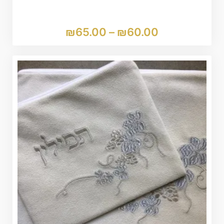
₪
65.00
–
₪
60.00