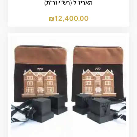
האריז”ל (רש”י ור”ת)
₪
12,400.00