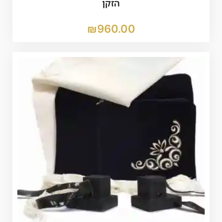
הזקן
₪
960.00