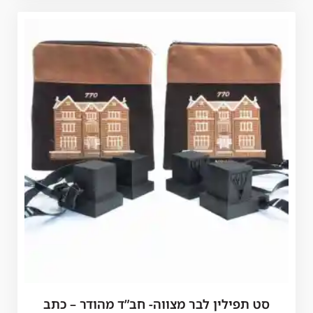
סט תפילין לבר מצווה- חב”ד מהודר – כתב