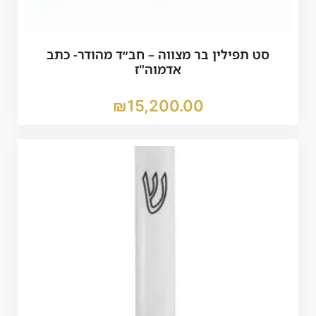
סט תפילין בר מצווה – חב״ד מהודר- כתב
אדמוה"ז
₪
15,200.00