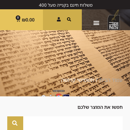
מ
ש
ל
ו
ח
ח
י
נ
ם
ב
ק
נ
י
י
ה
מ
ע
ל
0
0
4
ש
"
ח
0
₪
0.00
עמוד הבית
/ תשמישי קדושה
חפשו את המוצר שלכם