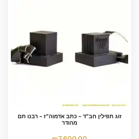
זוג תפילין חב"ד – כתב אדמוה"ז – רבנו תם
מהודר
₪
7,600.00