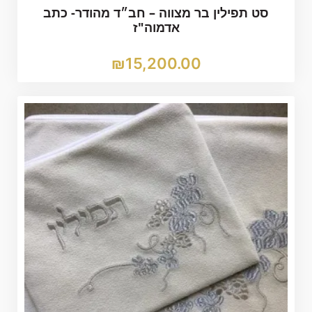
סט תפילין בר מצווה – חב״ד מהודר- כתב
אדמוה"ז
₪
15,200.00