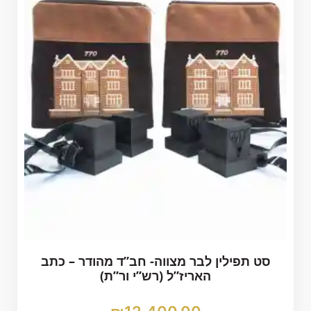
סט תפילין לבר מצווה- חב”ד מהודר – כתב
האריז”ל (רש”י ור”ת)