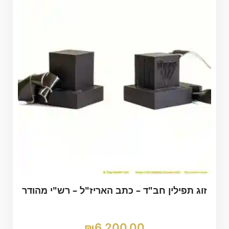
זוג תפילין חב"ד – כתב האריז"ל – רש"י מהודר
₪
6,200.00