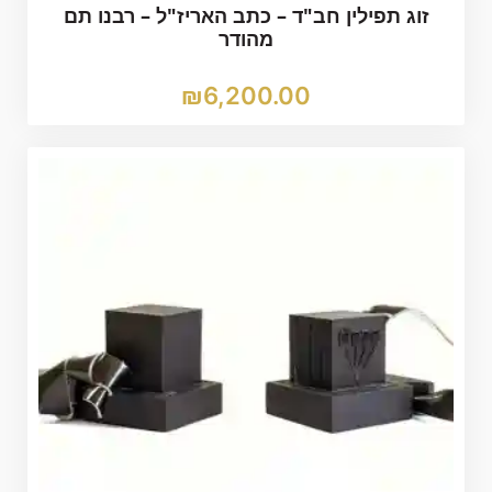
זוג תפילין חב"ד – כתב האריז"ל – רבנו תם
מהודר
₪
6,200.00