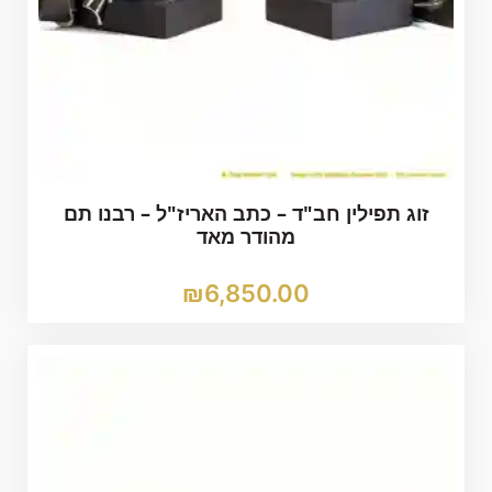
זוג תפילין חב"ד – כתב האריז"ל – רבנו תם
מהודר מאד
₪
6,850.00