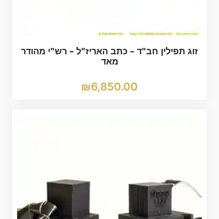
זוג תפילין חב"ד – כתב האריז"ל – רש"י מהודר
מאד
₪
6,850.00