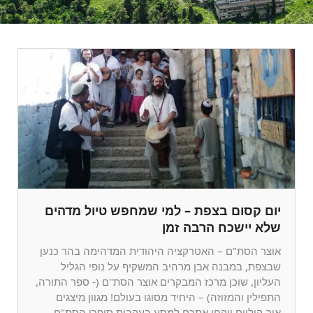
יום קסום בצפת – למי שמחפש טיול מדהים
שלא יישכח הרבה זמן
אוצר הסת"ם – האטרקציה היהודית המדהימה בהר כנען
שבצפת, במבנה אבן מרהיב המשקיף על נופי הגליל
העליון, שוכן מרכז המבקרים אוצר הסת"ם (- ספר התורה,
התפילין והמזוזה) – היחיד מסוגו בעולם! מגוון מיצגים
אור-קוליים ייקחו אתכם למסע בעקבות סופרי הסת"ם