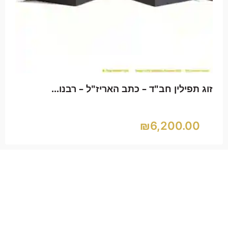
זוג תפילין חב"ד – כתב האריז"ל – רש"י...
₪
6,200.00